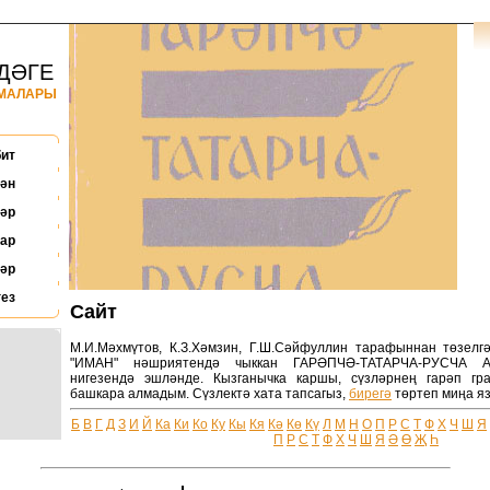
ДӘГЕ
НМАЛАРЫ
бит
ән
әр
ар
әр
ез
Сайт
М.И.Мәхмүтов, К.З.Хәмзин, Г.Ш.Сәйфуллин тарафыннан төзелгә
"ИМАН" нәшриятендә чыккан ГАРӘПЧӘ-ТАТАРЧА-РУСЧА
нигезендә эшләнде. Кызганычка каршы, сүзләрнең гарәп г
башкара алмадым. Сүзлектә хата тапсагыз,
бирегә
төртеп миңа яз
Б
В
Г
Д
З
И
Й
Ка
Ки
Ко
Ку
Кы
Кя
Кә
Кө
Кү
Л
М
Н
О
П
Р
С
Т
Ф
Х
Ч
Ш
Я
П
Р
С
Т
Ф
Х
Ч
Ш
Я
Ә
Ө
Җ
Һ