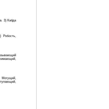
а. 3) Кабда
) Робость,
ызывающий
мающий,
 Могущий,
ступающий,