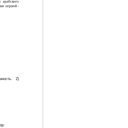
у арабского
ие первой -
ность. 2)
ор.