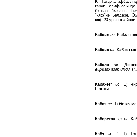
К
- Татар әлифбасынд
гарәп әлифбасында
булган "каф"ны һ
"кяф"не белдерә. Ә
кяф 20 урынына йөри.
Кабаил
ис.
Кабилә-н
Кабаих
ис.
Кабих-ны
Кабалә
ис.
Догово
вирмэгэ язар имди.
(К.
Кабахәт*
ис.
1) Чирк
Шакшы.
Кабаэ
ис.
1) Өс киеме.
Каберстан
гф. ис.
Каб
Кабз
м. I.
1) Тот