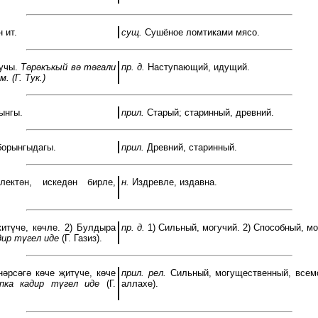
 ит.
сущ.
Сушёное ломтиками мясо.
учы.
Тәрәкъкый вә тәгали
пр. д.
Наступающий, идущий.
м.
(Г. Тук.)
ынгы.
прил.
Старый; старинный, древний.
борынгыдагы.
прил.
Древний, старинный.
ектән, искедән бирле,
н.
Издревле, издавна.
житүче, көчле. 2) Булдыра
пр. д.
1) Сильный, могучий. 2) Способный, м
дир түгел иде
(Г. Газиз).
әрсәгә көче җитүче, көче
прил. рел.
Сильный, могущественный, всем
пка кадир түгел иде
(Г.
аллахе).