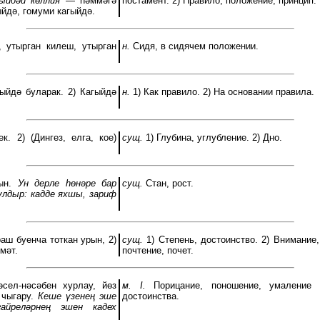
ыйдәи көллия
— һәммәгә
постамент. 2) Правило, положение, принцип.
ыйдә, гомуми кагыйдә.
 утырган килеш, утырган
н.
Сидя, в сидячем положении.
ыйдә буларак. 2) Кагыйдә
н.
1) Как правило. 2) На основании правила.
к. 2) (Дингез, елга, кое)
сущ.
1) Глубина, углубление. 2) Дно.
сын.
Ун дерле һөнәре бар
сущ.
Стан, рост.
улдыр: кадде яхшы, зариф
раш буенча тоткан урын, 2)
сущ.
1) Степень, достоинство. 2) Внимание,
мәт.
почтение, почет.
сел-нәсәбен хурлау, йөз
м. I.
Порицание, поношение, умаление ч
 чыгару.
Кеше үзенең эше
достоинства.
айреләрнең эшен кадех