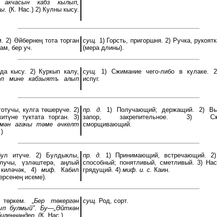
, акчасын кабз кылып,
ы.
(К. Нас.) 2) Кулны кысу.
м. 2) Әйбернең тота торган
сущ.
1) Горсть, пригоршня. 2) Ручка, рукоятк
ам, бер уч.
(мера длины).
да кысу. 2) Куркып калу,
сущ.
1) Сжимание чего-либо в кулаке. 2
әп мине кабзыятъ алып
испуг.
тотучы, кулга төшерүче. 2)
пр. д.
1) Получающий; держащий. 2) В
итүне туктата торган. 3)
запор, закрепительное. 3) Сжи
мән агачы тәме әчкелт
сморщивающий.
)
бул итүче. 2) Булдыклы,
пр. д.
1) Принимающий, встречающий. 2)
лучы, үзләштерә, аңлый
способный; понятливый, сметливый. 3) На
 киләчәк, 4)
миф.
Кабил
грядущий. 4)
миф. и. с.
Каин.
ерсенең исеме).
, төркем.
„Бер төкергән
сущ.
Род, сорт.
ып булмый". Бу—„Әйткән
биленнәндер.
(К. Нас.)