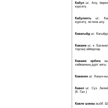
Кабул
ис.
Алу, бирел
күрсәтү.
Кабулиять
ис.
Каб
күрсәтү, өстенә алу.
Кавагыйд
ис.
Кагыйд
Каваим
ис. к.
Баганал
торган) әйберләр.
Каваим әрбәга
гы
хайванның дүрт аягы.
Каванин
ис.
Канун-н
Кавел
ис.
Сүз.
Зөләй
(К. Гал.)
Кавле шәква
гыйб.
Ши