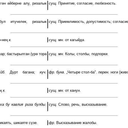
гән әйберне алу, ризалык
сущ.
Принятие, согласие, любезность.
ул итүчелек, ризалык
сущ.
Приемлимость, допустимость; согласие
ә-нең
к.
сущ. мн.
от кагыйдә.
ар; бастырылган (үрә тора
сущ. мн.
Колы, столбы, подпорки.
йб.
Дүрт багана;
күч.
фр. букв.
„Четыре стол-ба".
перен.
ноги (живо
ың
к.
сущ. мн.
от канун.
ха бу кавлия риза булды.
сущ.
Слово, речь, высказывание.
каять, шикаяте сүзе.
фр.
Высказывание жалобы.