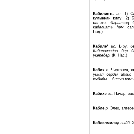
Кабилиять
ис.
1) С
кулыннан килү. 2) 
сәләте.
Өгрәтсәң б
кабалиять һәм сэл
Һад.)
Кабилә*
ис.
Ыру, б
Кабиләгездән бер б
үкерәдер.
(К. Нас.)
Кабих
с.
Чиркәнеч, ә
уйнап барды иблис 
кыйлды... Ансын язм
Кабихә
ис.
Начар, әш
Каблә
р.
Элек, элгәре
Кабләлмиляд
гыйб.
Х