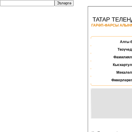
ТАТАР ТЕЛЕН
ГАРӘП-ФАРСЫ АЛЫ
Алгы 
Төзүчед
Фамилиял
Кыскартул
Мәкаләл
Фикерләрег