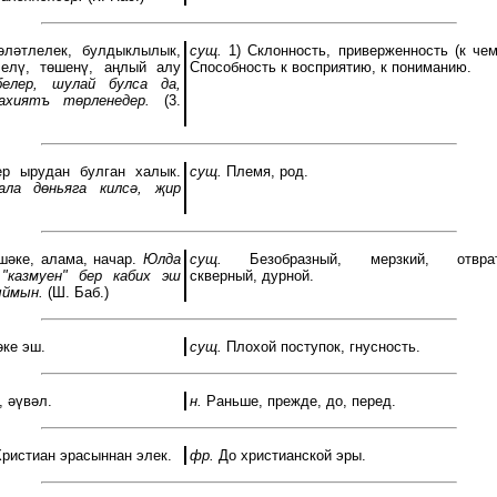
әләтлелек, булдыклылык,
сущ.
1) Склонность, приверженность (к чему
Белү, төшенү, аңлый алу
Способность к восприятию, к пониманию.
елер, шулай булса да,
ахиятъ төрленедер.
(3.
ер ырудан булган халык.
сущ.
Племя, род.
ала дөньяга килсә, җир
шәке, алама, начар.
Юлда
сущ.
Безобразный, мерзкий, отврати
"казмуен" бер кабих эш
скверный, дурной.
ыймын.
(Ш. Баб.)
әке эш.
сущ.
Плохой поступок, гнусность.
, әүвәл.
н.
Раньше, прежде, до, перед.
ристиан эрасыннан элек.
фр.
До христианской эры.