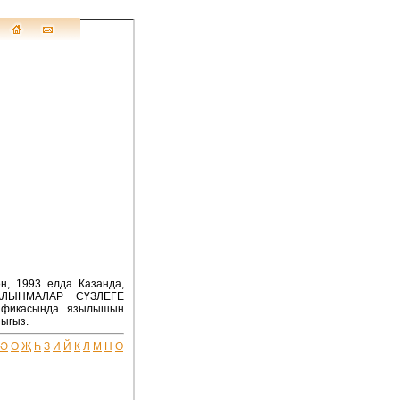
н, 1993 елда Казанда,
 АЛЫНМАЛАР СҮЗЛЕГЕ
рафикасында язылышын
ыгыз.
Ә
Ө
Җ
Һ
З
И
Й
К
Л
М
Н
О