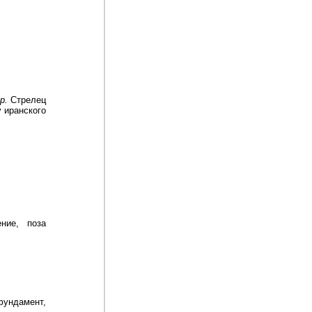
р.
Стрелец
у иранского
ние, поза
ндамент,