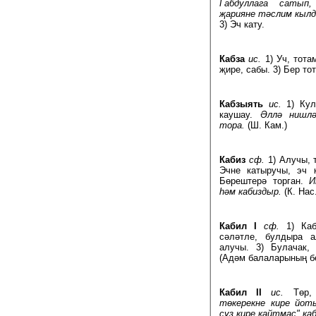
Габдуллага сатып
җарияне тәслим кылд
3) Эч кату.
Кабза
ис.
1) Уч, тота
җире, сабы. 3) Бер тот
Кабзыять
ис.
1) Кул
каушау.
Әллә нишл
тора.
(Ш. Кам.)
Кабиз
сф.
1) Алучы, 
Эчне катыручы, эч к
Бөрештерә торган.
И
һәм кабиздыр.
(К. Нас.
Кабил I
сф.
1) Ка
сәләтле, булдыра а
алучы. 3) Булачак,
(Адәм балаларының б
Кабил II
ис.
Төр
төкерекне кире йот
сүз кире кайтмас" ка