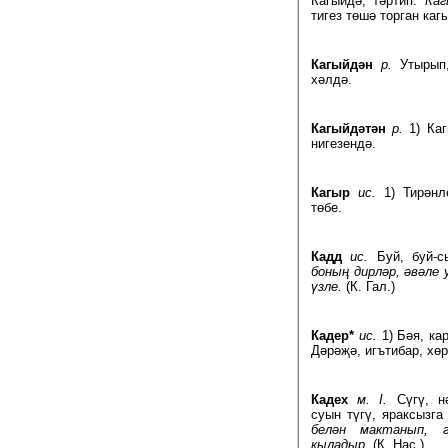
Кагыйдә, тәртип.
Каг
тигез төшә торган каг
Кагыйдән
р.
Утырып,
хәлдә.
Кагыйдәтән
р.
1) Каг
нигезендә.
Кагыр
ис.
1) Тирәнле
төбе.
Кадд
ис.
Буй, буй-
боның дирләр, әвәле 
үзле.
(К. Гал.)
Кадер*
ис.
1) Бәя, ка
Дәрәҗә, игътибар, хөр
Кадех
м. I.
Сүгү, нә
суын түгү, яраксызга
белән мактанып, г
кыладыр.
(К. Нас.)