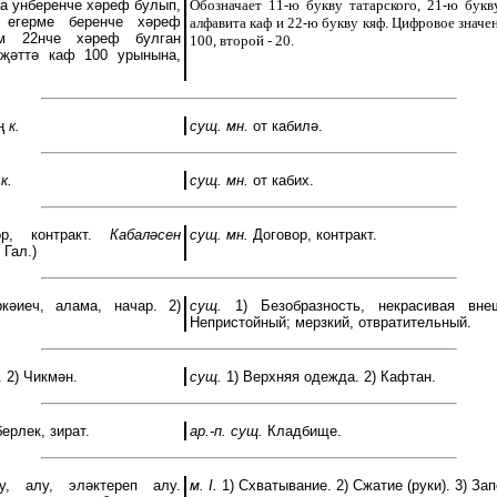
а унберенче хәреф булып,
Обозначает 11-ю букву татарского, 21-ю букв
 егерме беренче хәреф
алфавита каф и 22-ю букву кяф. Цифровое значен
әм 22нче хәреф булган
100, второй - 20.
бҗәттә каф 100 урынына,
ең
к.
сущ. мн.
от кабилә.
ң
к.
сущ. мн.
от кабих.
р, контракт.
Кабаләсен
сущ. мн.
Договор, контракт.
 Гал.)
әиеч, алама, начар. 2)
сущ.
1) Безобразность, некрасивая внеш
Непристойный; мерзкий, отвратительный.
 2) Чикмән.
сущ.
1) Верхняя одежда. 2) Кафтан.
ерлек, зират.
ар.-п. сущ.
Кладбище.
у, алу, эләктереп алу.
м. I.
1) Схватывание. 2) Сжатие (руки). 3) Зап