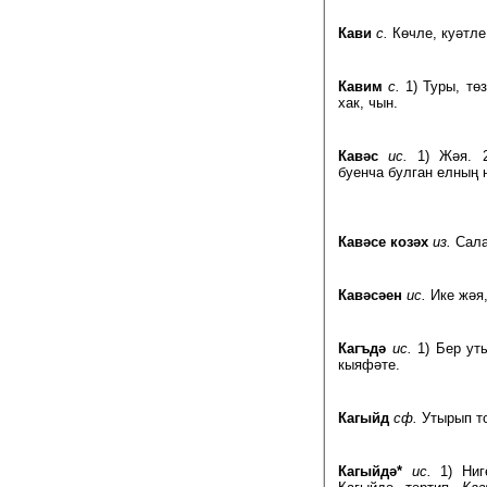
Кави
с.
Көчле, куәтле
Кавим
с.
1) Туры, төз
хак, чын.
Кавәс
ис.
1) Жәя. 
буенча булган елның 
Кавәсе козәх
из.
Сала
Кавәсәен
ис.
Ике жәя,
Кагъдә
ис.
1) Бер уты
кыяфәте.
Кагыйд
сф.
Утырып то
Кагыйдә*
ис.
1) Ниге