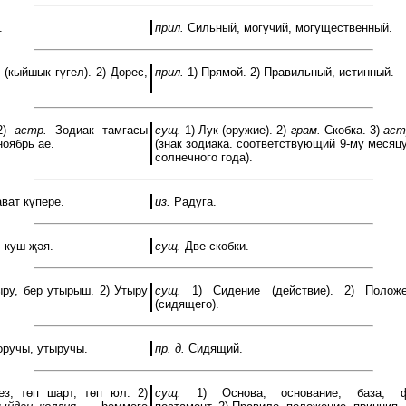
.
прил.
Сильный, могучий, могущественный.
 (кыйшык гүгел). 2) Дөрес,
прил.
1) Прямой. 2) Правильный, истинный.
2)
астр.
Зодиак тамгасы
сущ.
1) Лук (оружие). 2)
грам.
Скобка. 3)
аст
ноябрь ае.
(знак зодиака. соответствующий 9-му месяц
солнечного года).
ват күпере.
из.
Радуга.
 куш җәя.
сущ.
Две скобки.
ру, бер утырыш. 2) Утыру
сущ.
1) Сидение (действие). 2) Положе
(сидящего).
ручы, утыручы.
пр. д.
Сидящий.
з, төп шарт, төп юл. 2)
сущ.
1) Основа, основание, база, фу