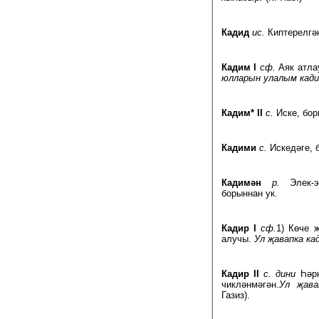
Кадид
ис.
Киптерелгән
Кадим I
сф.
Аяк атла
юлларын улалым кади
Кадим* II
с.
Иске, бор
Кадими
с.
Искедәге, 
Кадимән
р.
Элек-эл
борыннан ук.
Кадир I
сф.
1) Көче 
алучы.
Ул җавапка ка
Кадир II
с. дини
Һәрн
чикләнмәгән.
Ул җава
Газиз).