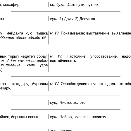
, мөсафир.
сс. букв.
„Сын пути, путник.
зы.
сущ.
1) Дочь. 2) Девушка.
ү, мәйданга кую, тышка
м. IV.
Показывание; выставление, выявление
әббәтен ибраз әйләде
(М.
нык торып йөдәтеп сорау,
м. IV.
Настояние, упорствование, надое
тү.
Адәм хаҗәт вә ярдәм
настойчивость.
 кылмаенча, хәле үзрә
.)
ан котылдыру, бурычны
м. IV.
Освобождение от уплаты долга, от обя
ткару.
сущ.
Чистое золото.
әйнек, борынлы савыт.
сущ.
Чайник; кувшин с носиком.