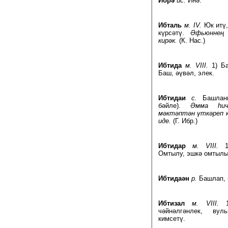
Ибрә
ис.
Инә.
Ибталь
м. IV.
Юк итү,
күрсәтү.
Әфьюннең а
кирәк.
(К. Нас.)
Ибтида
м. VIII.
1) Ба
Баш, әүвәл, элек.
Ибтидаи
с.
Башланг
бәйле).
Әмма һичб
мәктәптән үткәреп 
иде.
(Г. Ибр.)
Ибтидар
м. VIII.
1)
Омтылу, эшкә омтылы
Ибтидаән
р.
Башлап, 
Ибтизал
м. VIII.
1)
чәйнәлгәнлек, вул
кимсетү.