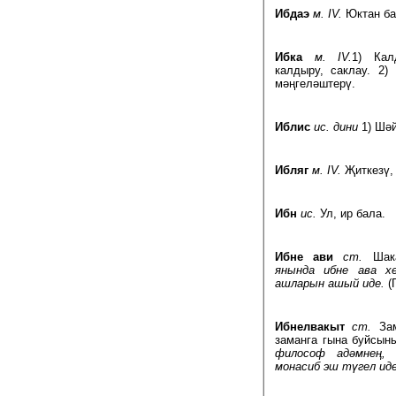
Ибдаэ
м. IV.
Юктан бар
Ибка
м. IV.
1) Кал
калдыру, саклау. 2)
мәңгеләштерү.
Иблис
ис. дини
1) Шәй
Ибляг
м. IV.
Җиткезү, 
Ибн
ис.
Ул, ир бала.
Ибне ави
ст.
Шака
янында ибне ава хе
ашларын ашый иде.
(Г
Ибнелвакыт
ст.
Зам
заманга гына буйсын
философ адәмнең,
монасиб эш түгел иде