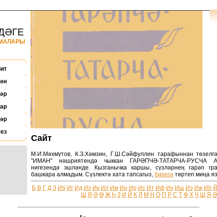
ДӘГЕ
НМАЛАРЫ
бит
ән
әр
ар
әр
ез
Сайт
М.И.Мәхмүтов, К.З.Хәмзин, Г.Ш.Сәйфуллин тарафыннан төзелгә
"ИМАН" нәшриятендә чыккан ГАРӘПЧӘ-ТАТАРЧА-РУСЧА
нигезендә эшләнде. Кызганычка каршы, сүзләрнең гарәп г
башкара алмадым. Сүзлектә хата тапсагыз,
бирегә
төртеп миңа яз
Б
В
Г
Д
З
Иб
Иг
Ид
Из
Ик
Ил
Им
Ин
Ир
Ис
Ит
Иф
Их
Иш
Иэ
Иҗ
Иһ
Ш
Я
Ә
Ө
Җ
Һ
З
И
Й
К
Л
М
Н
О
П
Р
С
Т
Ф
Х
Ч
Ш
Я
Ә