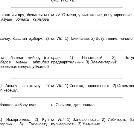
сущ.
Иголка.
 юкка чыгару; бозыклыгын
м. IV.
Отмена, уничтожение, аннулирование.
гуын ибталь кылырга
шлау, башлап җибәрү. 2)
м. VIII.
1) Начинание. 2) Вступление, начало.
ыч, башлап җибәрү (гә
прил.
1) Начальный. 2) Вступит
ерсе укуны ибтидаи
предварительный. 3) Элементарный.
югарырак китүне уйламый
 Ашыгу; ашыктыру. 2)
м. VIII.
1) Спешка;. поспешность. 2) Стремле
п керешү.
башлап җибәрү өчен.
н.
Сначала, для начала.
 Искергәнлек. 2) Күп
м. VIII.
1) Заношенность. 2) Избитость, ба
ьгарлык. 3) Түбәнсетү,
вульгарность. 3) Унижение.