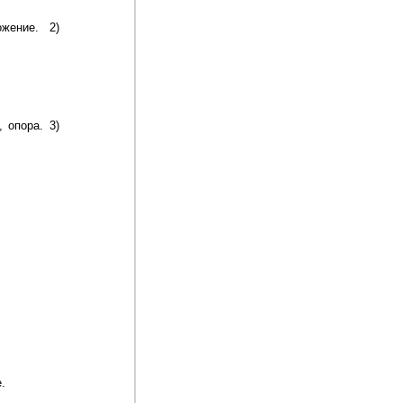
жение. 2)
 опора. 3)
.