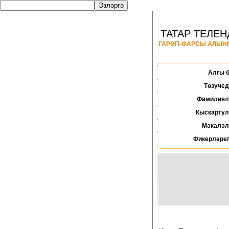
ТАТАР ТЕЛЕН
ГАРӘП-ФАРСЫ АЛЫ
Алгы 
Төзүчед
Фамилиял
Кыскартул
Мәкаләл
Фикерләрег