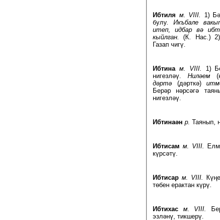
Ибтиля
м. VIII.
1) Бә
булу.
Икъбале вакы
итеп, идбар вә иб
кыйлган.
(К. Нас.) 2
Газап чигү.
Ибтина
м. VIII.
1) Бе
нигезләү.
Ниләем
(н
дәртә
(дәрткә)
итме
Берәр нәрсәгә таян
нигезләү.
Ибтинаән
р.
Таянып, н
Ибтисам
м. VIII.
Елма
күрсәтү.
Ибтисар
м. VIII.
Күңе
төбен ерактан күрү.
Ибтихас
м. VIII.
Бер
эзләнү, тикшерү.