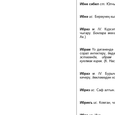
Ибне сәбил
ст.
Юлчы
Ибнә
ис.
Берәүнең кы
Ибраз
м. IV.
Күрсәт
чыгару.
Бонлара мәх
Ак.)
Ибрам
Үз дигәнендә 
сорап интектерү, йөдә
эстәгәндә, ибрам
куелмак кирәк.
(К. Нас
Ибраэ
м. IV.
Бурычт
кичерү, йөкләмәдән ко
Ибриз
ис.
Саф алтын.
Ибрикъ
ис.
Комган, ч