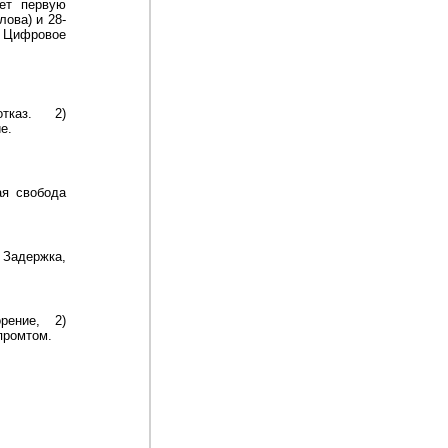
ает первую
лова) и 28-
. Цифровое
тказ. 2)
е.
ая свобода
Задержка,
рение, 2)
промтом.