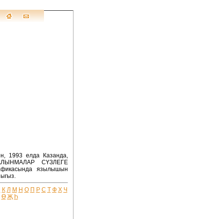
н, 1993 елда Казанда,
 АЛЫНМАЛАР СҮЗЛЕГЕ
рафикасында язылышын
ыгыз.
Й
К
Л
М
Н
О
П
Р
С
Т
Ф
Х
Ч
Ө
Җ
Һ