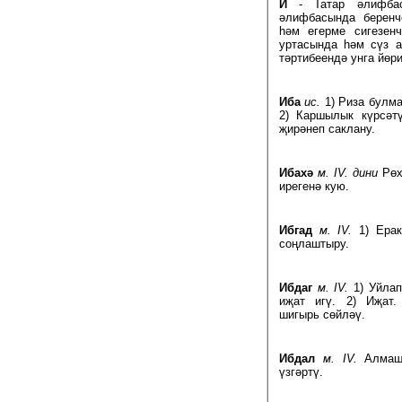
И
- Татар әлифбас
әлифбасында беренч
һәм егерме сигезенч
уртасында һәм сүз а
тәртибеендә унга йөри
Иба
ис.
1) Риза булма
2) Каршылык күрсәтү
җирәнеп саклану.
Ибахә
м. IV. дини
Рөх
ирегенә кую.
Ибгад
м. IV.
1) Ерак
соңлаштыру.
Ибдаг
м. IV.
1) Уйлап
иҗат игү. 2) Иҗат.
шигырь сөйләү.
Ибдал
м. IV.
Алмашт
үзгәртү.