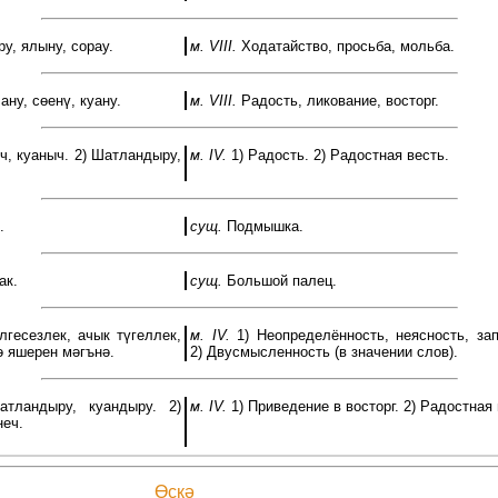
у, ялыну, сорау.
м. VIII.
Ходатайство, просьба, мольба.
ну, сөенү, куану.
м. VIII.
Радость, ликование, восторг.
ч, куаныч. 2) Шатландыру,
м. IV.
1) Радость. 2) Радостная весть.
.
сущ.
Подмышка.
ак.
сущ.
Большой палец.
лгесезлек, ачык түгеллек,
м. IV.
1) Неопределённость, неясность, зап
ә яшерен мәгънә.
2) Двусмысленность (в значении слов).
тландыру, куандыру. 2)
м. IV.
1) Приведение в восторг. 2) Радостная 
неч.
Өскә