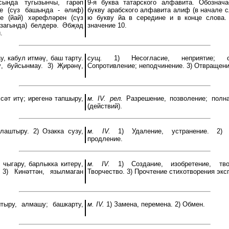
ында тугызынчы, гарәп
9-я буква татарского алфавита. Обознач
е (сүз башында - әлиф)
букву арабского алфавита алиф (в начале с
е (йай) хәрефләрен (сүз
ю букву йа в середине и в конце слова
загында) белдерә. Әбҗәд
значение 10.
.
у, кабул итмәү, баш тарту.
сущ.
1) Несогласие, неприятие; о
, буйсынмау. 3) Җирәнү,
Сопротивление; неподчинение. 3) Отвращени
сәт итү; ирегенә тапшыру,
м. IV. рел.
Разрешение, позволение; полн
(действий).
лаштыру. 2) Озакка сузу,
м. IV.
1) Удаление, устранение. 2) 
продление.
 чыгару, барлыкка китерү,
м. IV.
1) Создание, изобретение, тво
 3) Кинәттән, язылмаган
Творчество. 3) Прочтение стихотворения экс
ыру, алмашу; башкарту,
м. IV.
1) Замена, перемена. 2) Обмен.