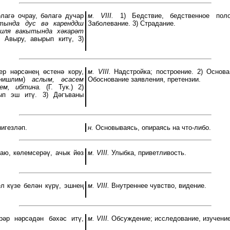
лагә очрау, бәлагә дучар
м. VIII.
1) Бедствие, бедственное поло
тында дус вә каренддш
Заболевание. 3) Страдание.
тиля вакытында хәкарәт
) Авыру, авырып китү, 3)
р нәрсәнең өстенә кору,
м. VIII.
Надстройка; построение. 2) Основа,
ишлим)
аслым, әсасем
Обоснование заявления, претензии.
м, ибтина.
(Г. Тук.) 2)
ып эш итү. 3) Дәгъваны
игезләп.
н.
Основываясь, опираясь на что-либо.
ю, көлемсерәү, ачык йөз
м. VIII.
Улыбка, приветливость.
л күзе белән күрү, эшнең
м. VIII.
Внутреннее чувство, видение.
әр нәрсәдән бәхәс итү,
м. VIII.
Обсуждение; исследование, изучение