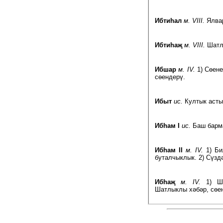
Ибтиһал
м. VIII.
Ялвар
Ибтиһаҗ
м. VIII.
Шатла
Ибшар
м. IV.
1) Сөене
сөендерү.
Ибыт
ис.
Култык асты
Ибһам I
ис.
Баш барм
Ибһам II
м. IV.
1) Би
буталчыклык. 2) Сүзд
Ибһаҗ
м. IV.
1) Ша
Шатлыклы хәбәр, сөе