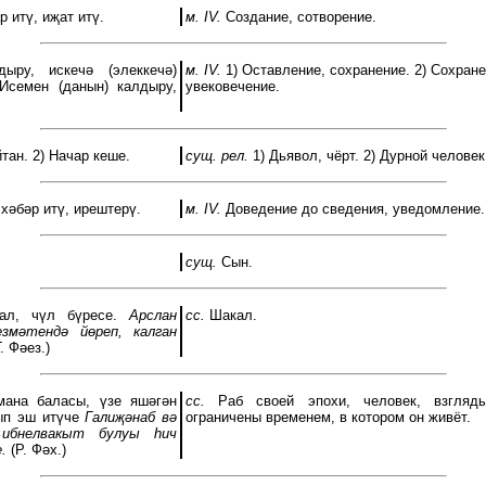
 итү, иҗат итү.
м. IV.
Создание, сотворение.
дыру, искечә (элеккечә)
м. IV.
1) Оставление, сохранение. 2) Сохран
 Исемен (данын) калдыру,
увековечение.
тан. 2) Начар кеше.
сущ. рел.
1) Дьявол, чёрт. 2) Дурной человек
хәбәр итү, ирештерү.
м. IV.
Доведение до сведения, уведомление.
сущ.
Сын.
л, чүл бүресе.
Арслан
сс.
Шакал.
змәтендә йөреп, калган
. Фәез.)
ана баласы, үзе яшәгән
сс.
Раб своей эпохи, человек, взгляды
ып эш итүче
Галиҗәнаб вә
ограничены временем, в котором он живёт.
 ибнелвакыт булуы һич
.
(Р. Фәх.)