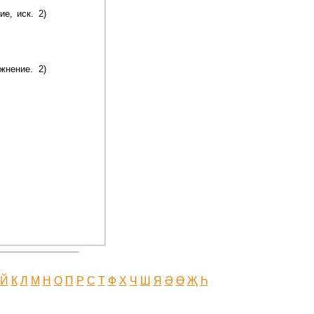
е, иск. 2)
жнение. 2)
Й
К
Л
М
Н
О
П
Р
С
Т
Ф
Х
Ч
Ш
Я
Ә
Ө
Җ
Һ