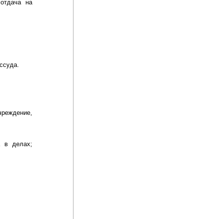
отдача на
ссуда.
реждение,
а в делах;