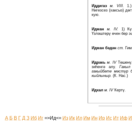
Иддигаэ
м. VIII.
1.)
Нигезсез (хаксыз) дәг
кую.
Идман
м. IV.
1) Күн
Үзләштерү өчен бер э
Идман бәдән
ст.
Гимн
Идракь
м. IV
Төшенү,
зиһенгә алу.
Гакыл
гакыйбәте мәстүр б
кыйлыныр.
(К. Нас.)
Идхал
м. IV
Кертү.
А
Б
В
Г
Д
З
Иб
Иг
=>Ид<=
Из
Ик
Ил
Им
Ин
Ир
Ис
Ит
Иф
И