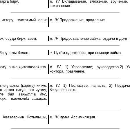
арга бирү.
м. IV
Вкладывание, вложение, вручение, 
сохранение.
иттерү, туктатмый алып
м. IV
Продолжение, продление.
ү, ссуда бирү, заем.
м. IV
Предоставление займа, отдача в долг; 
бирү юлы белән.
н.
Путём одолжения, при помощи займа.
ртү, эшкә җитәкчелек итү.
м. IV.
1) Управление; руководство.2) Уч
контора, правление.
нең артка (кирегә) китүе;
м. IV.
1) Несчастье, напасть. 2) Неудач
ң артка китүе, эш чуалу;
безуспешность.
але бар вакытта дус,
бары вактында ләкарәт
Авазларның йотылышы,
м. IV. грам.
Ассимиляция.