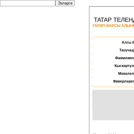
ТАТАР ТЕЛЕН
ГАРӘП-ФАРСЫ АЛЫ
Алгы 
Төзүчед
Фамилиял
Кыскартул
Мәкаләл
Фикерләрег