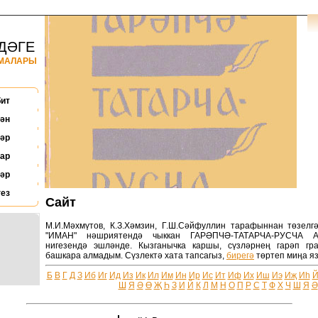
ДӘГЕ
НМАЛАРЫ
бит
ән
әр
ар
әр
ез
Сайт
М.И.Мәхмүтов, К.З.Хәмзин, Г.Ш.Сәйфуллин тарафыннан төзелгә
"ИМАН" нәшриятендә чыккан ГАРӘПЧӘ-ТАТАРЧА-РУСЧА
нигезендә эшләнде. Кызганычка каршы, сүзләрнең гарәп г
башкара алмадым. Сүзлектә хата тапсагыз,
бирегә
төртеп миңа яз
Б
В
Г
Д
З
Иб
Иг
Ид
Из
Ик
Ил
Им
Ин
Ир
Ис
Ит
Иф
Их
Иш
Иэ
Иҗ
Иһ
Ш
Я
Ә
Ө
Җ
Һ
З
И
Й
К
Л
М
Н
О
П
Р
С
Т
Ф
Х
Ч
Ш
Я
Ә