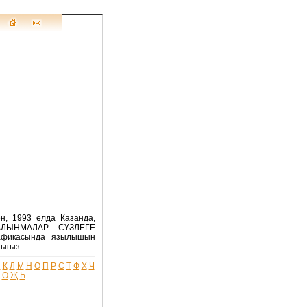
н, 1993 елда Казанда,
 АЛЫНМАЛАР СҮЗЛЕГЕ
рафикасында язылышын
ыгыз.
Й
К
Л
М
Н
О
П
Р
С
Т
Ф
Х
Ч
Ө
Җ
Һ