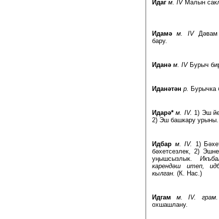
Идаг
м. IV
Малын сакл
Идамә
м. IV
Дәвам 
бару.
Иданә
м. IV
Бурыч бир
Иданәтән
р.
Бурычка 
Идарә*
м. IV.
1) Эш йө
2) Эш башкару урыны.
Идбар
м. IV.
1) Бәхет
бәхетсезлек, 2) Эшне
уңышсызлык.
Икъб
карендәш итеп, ид
кылган.
(К. Нас.)
Идгам
м. IV. грам.
охшашлану.