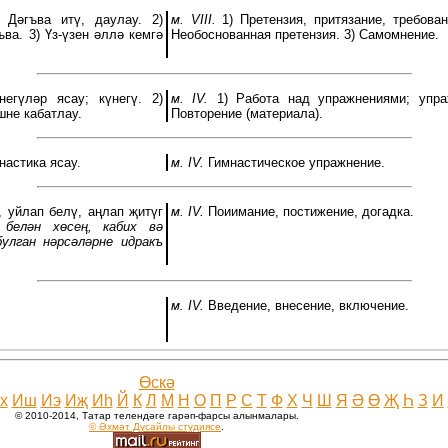
 Дәгъва итү, даулау. 2)
м. VIII.
1) Претензия, притязание, требовани
ъва. 3) Үз-үзен әллә кемгә
Необоснованная претензия. 3) Самомнение.
егүләр ясау; күнегү. 2)
м. IV.
1) Работа над упражнениями; упра
шне кабатлау.
Повторение (материала).
астика ясау.
м. IV.
Гимнастическое упражнение.
 уйлап белү, аңлап җитүг
м. IV.
Поиимание, постижение, догадка.
 белән хөсең, кабих вә
улган нәрсәләрне идракъ
м. IV.
Введение, внесение, включение.
Өскә
х
Иш
Иэ
Иҗ
Иһ
Й
К
Л
М
Н
О
П
Р
С
Т
Ф
Х
Ч
Ш
Я
Ә
Ө
Җ
Һ
З
И
© 2010-2014, Tатар телендәге гарәп-фарсы алынмалары.
© Әхмәт Дусайлы студиясе
.