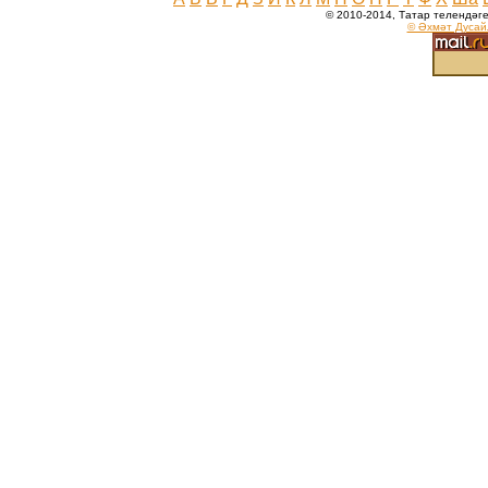
© 2010-2014, Tатар телендәг
© Әхмәт Дусай