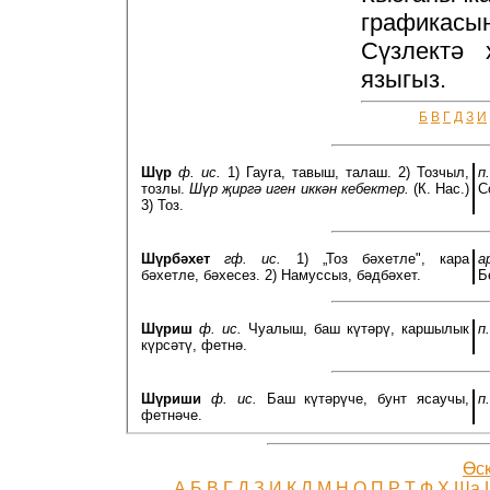
графикас
Сүзлектә 
языгыз.
Б
В
Г
Д
З
И
Шүр
ф. ис.
1) Гауга, тавыш, талаш. 2) Тозчыл,
п
тозлы.
Шүр җиргә иген иккән кебектер.
(К. Нас.)
С
3) Тоз.
Шүрбәхет
гф. ис.
1) „Тоз бәхетле", кара
а
бәхетле, бәхесез. 2) Намуссыз, бәдбәхет.
Б
Шүриш
ф. ис.
Чуалыш, баш күтәрү, каршылык
п
күрсәтү, фетнә.
Шүриши
ф. ис.
Баш күтәрүче, бунт ясаучы,
п
фетнәче.
Өс
А
Б
В
Г
Д
З
И
К
Л
М
Н
О
П
Р
Т
Ф
Х
Шa