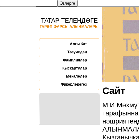
ТАТАР ТЕЛЕНДӘГЕ
ГАРӘП-ФАРСЫ АЛЫНМАЛАРЫ
Алгы бит
Төзүчедән
Фамилияләр
Кыскартулар
Мәкаләләр
Фикерләрегез
Сайт
М.И.Мәхм
тарафыннан
нәшриятен
АЛЫНМАЛА
Кызганы